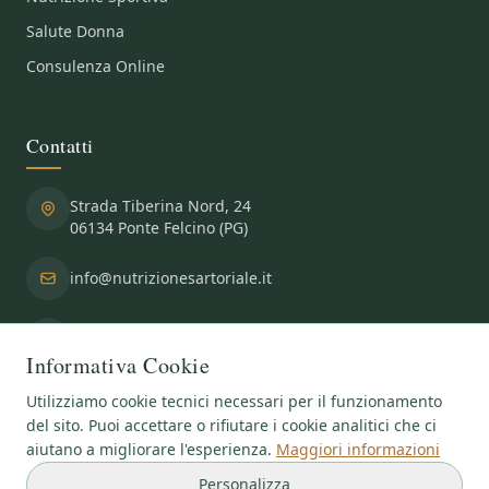
Salute Donna
Consulenza Online
Contatti
Strada Tiberina Nord, 24
06134 Ponte Felcino (PG)
info@nutrizionesartoriale.it
+39 075 691 752
+39 347 469 5291
Informativa Cookie
Utilizziamo cookie tecnici necessari per il funzionamento
del sito. Puoi accettare o rifiutare i cookie analitici che ci
aiutano a migliorare l'esperienza.
Maggiori informazioni
Copyright
©2026
Centro Medico Specialistico Fisiosalus SRL
- P.IVA:
Personalizza