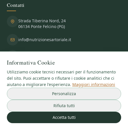
Contatti
Strada Tiberina Nord, 24
06134 Ponte Felcino (PG)
info@nutrizionesartoriale.it
+39 075 691 752
+39 347 469 5291
Informativa Cookie
Utilizziamo cookie tecnici necessari per il funzionamento
del sito. Puoi accettare o rifiutare i cookie analitici che ci
aiutano a migliorare l'esperienza.
Maggiori informazioni
Copyright
©2026
Centro Medico Specialistico Fisiosalus SRL
- P.IVA:
Personalizza
03581720541
Privacy & Cookies Policy
|
Gestisci Cookie
Rifiuta tutti
Aut. Sanitaria Prot. 68173 | Direttore Sanitario: Dr. Stefano Lignini -
Accetta tutti
Ordine Medici Perugia n. 05639