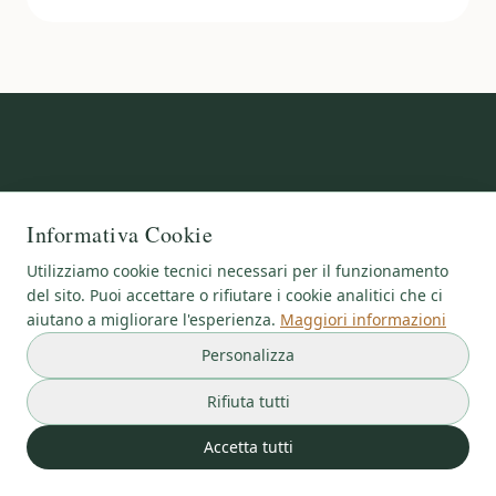
Hai trovato utile questo
Informativa Cookie
articolo?
Utilizziamo cookie tecnici necessari per il funzionamento
del sito. Puoi accettare o rifiutare i cookie analitici che ci
Prenota una consulenza per un percorso
aiutano a migliorare l'esperienza.
Maggiori informazioni
nutrizionale personalizzato.
Personalizza
Rifiuta tutti
Prenota Consulenza
Accetta tutti