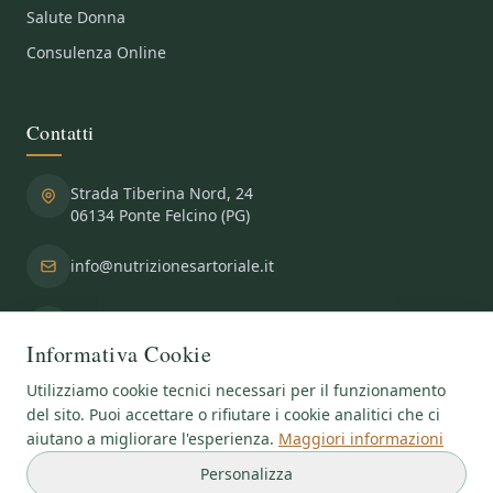
Salute Donna
Consulenza Online
Contatti
Strada Tiberina Nord, 24
06134 Ponte Felcino (PG)
info@nutrizionesartoriale.it
+39 075 691 752
+39 347 469 5291
Informativa Cookie
Utilizziamo cookie tecnici necessari per il funzionamento
del sito. Puoi accettare o rifiutare i cookie analitici che ci
aiutano a migliorare l'esperienza.
Maggiori informazioni
Copyright
©2026
Centro Medico Specialistico Fisiosalus SRL
- P.IVA:
Personalizza
03581720541