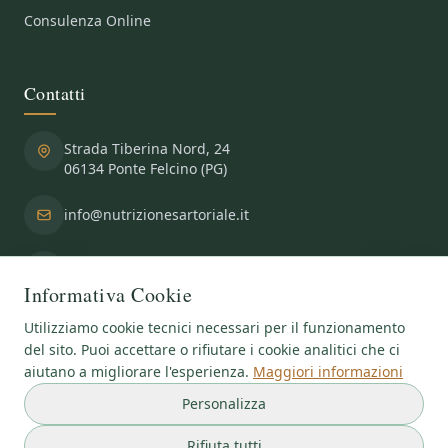
Consulenza Online
Contatti
Strada Tiberina Nord, 24
06134 Ponte Felcino (PG)
info@nutrizionesartoriale.it
+39 075 691 752
+39 347 469 5291
Informativa Cookie
Utilizziamo cookie tecnici necessari per il funzionamento
del sito. Puoi accettare o rifiutare i cookie analitici che ci
aiutano a migliorare l'esperienza.
Maggiori informazioni
Copyright
©2026
Centro Medico Specialistico Fisiosalus SRL
- P.IVA:
Personalizza
03581720541
Privacy & Cookies Policy
|
Gestisci Cookie
Rifiuta tutti